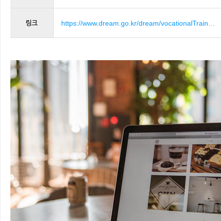
링크
https://www.dream.go.kr/dream/vocationalTrain…
4249
회 연결 )
본문