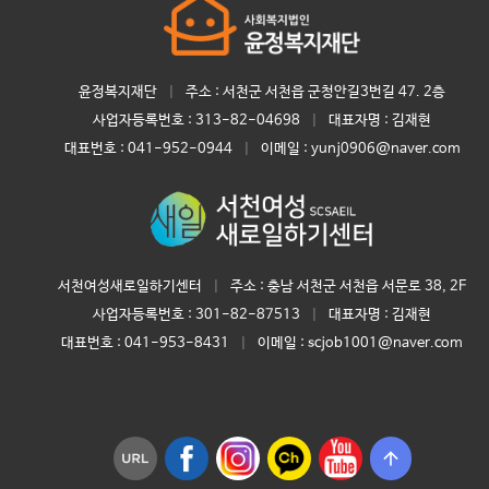
윤정복지재단
|
주소 : 서천군 서천읍 군청안길3번길 47. 2층
사업자등록번호 :
313-82-04698
|
대표자명 :
김재현
대표번호 :
041-952-0944
|
이메일 : yunj0906@naver.com
서천여성새로일하기센터
|
주소 : 충남 서천군 서천읍 서문로 38, 2F
사업자등록번호 :
301-82-87513
|
대표자명 :
김재현
대표번호 :
041-953-8431
|
이메일 : scjob1001@naver.com
arrow_upward