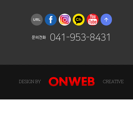
arrow_upward
041-953-8431
문의전화
DESIGN BY
CREATIVE