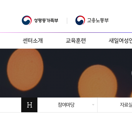
센터소개
교육훈련
새일여성
H
참여마당
자료